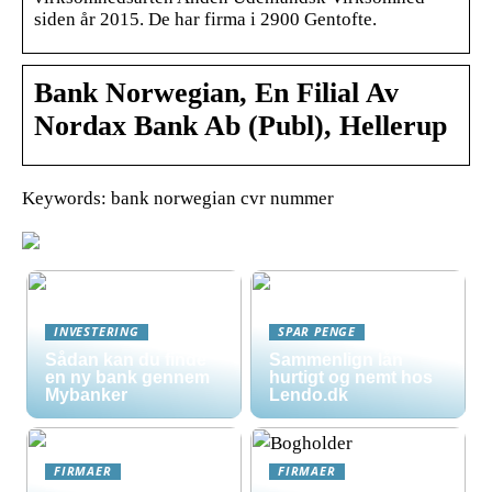
siden år 2015. De har firma i 2900 Gentofte.
Bank Norwegian, En Filial Av
Nordax Bank Ab (Publ), Hellerup
Keywords: bank norwegian cvr nummer
INVESTERING
SPAR PENGE
Sådan kan du finde
Sammenlign lån
en ny bank gennem
hurtigt og nemt hos
Mybanker
Lendo.dk
FIRMAER
FIRMAER