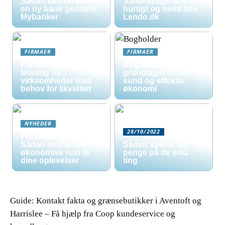
Sådan kan du finde
Sammenlign lån
en ny bank gennem
hurtigt og nemt hos
Mybanker
Lendo.dk
FIRMAER
FIRMAER
Factoring som
Bogholder:
løsning for
grundlaget for en
virksomheder med
sund og effektiv
behov for likviditet
økonomi
NYHEDER
28/10/2022
Fra tanke til tur:
Sådan skaber du
Sådan sparer du
økonomisk rum til
penge på de små
dine oplevelser
ting
Guide: Kontakt fakta og grænsebutikker i Aventoft og
Harrislee – Få hjælp fra Coop kundeservice og