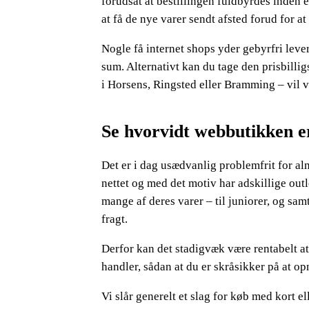
forudsat at bestillingen fuldbyrdes inden e
at få de nye varer sendt afsted forud for at
Nogle få internet shops yder gebyrfri lever
sum. Alternativt kan du tage den prisbilligs
i Horsens, Ringsted eller Bramming – vil væ
Se hvorvidt webbutikken er
Det er i dag usædvanlig problemfrit for al
nettet og med det motiv har adskillige outl
mange af deres varer – til juniorer, og sam
fragt.
Derfor kan det stadigvæk være rentabelt at
handler, sådan at du er skråsikker på at op
Vi slår generelt et slag for køb med kort 