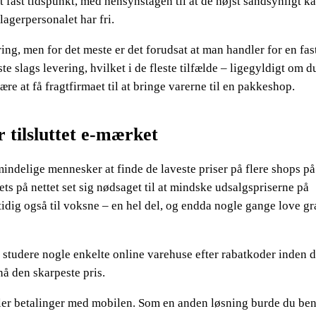
t fast tidspunkt, med hensynstagen til at de højst sandsynligt k
 lagerpersonalet har fri.
ing, men for det meste er det forudsat at man handler for en fas
te slags levering, hvilket i de fleste tilfælde – ligegyldigt om d
re at få fragtfirmaet til at bringe varerne til en pakkeshop.
 tilsluttet e-mærket
mindelige mennesker at finde de laveste priser på flere shops på
ets på nettet set sig nødsaget til at mindske udsalgspriserne på
tidig også til voksne – en hel del, og endda nogle gange love gr
 studere nogle enkelte online varehuse efter rabatkoder inden 
nå den skarpeste pris.
eller betalinger med mobilen. Som en anden løsning burde du ben