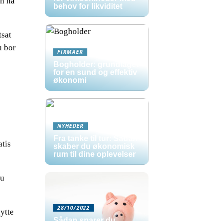
an nå
behov for likviditet
tsat
u bor
FIRMAER
Bogholder: grundlaget
for en sund og effektiv
økonomi
NYHEDER
Fra tanke til tur: Sådan
atis
skaber du økonomisk
rum til dine oplevelser
du
28/10/2022
ytte
Sådan sparer du