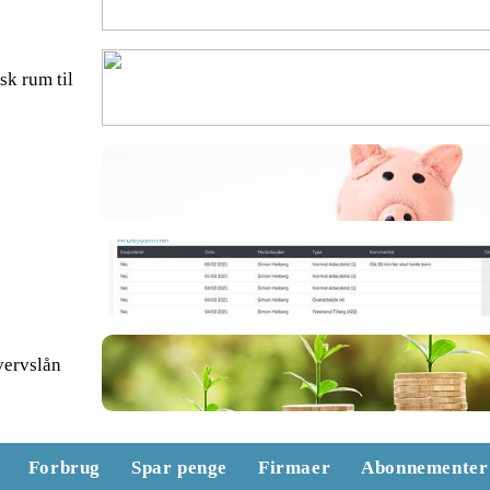
sk rum til
vervslån
Forbrug
Spar penge
Firmaer
Abonnementer