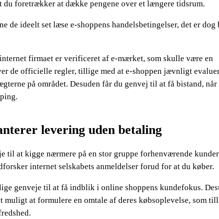
mt du foretrækker at dække pengene over et længere tidsrum.
nne de ideelt set læse e-shoppens handelsbetingelser, det er dog
internet firmaet er verificeret af e-mærket, som skulle være en
er de officielle regler, tillige med at e-shoppen jævnligt evalue
gterne på området. Desuden får du genvej til at få bistand, når
ping.
anterer levering uden betaling
eje til at kigge nærmere på en stor gruppe forhenværende kunder
dforsker internet selskabets anmeldelser forud for at du køber.
elige genveje til at få indblik i online shoppens kundefokus. De
t muligt at formulere en omtale af deres købsoplevelse, som till
fredshed.