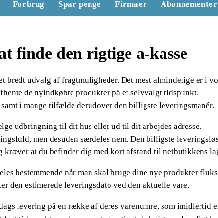
Forbrug
Spar penge
Firmaer
Abonnementer
 at finde den rigtige a-kasse
et bredt udvalg af fragtmuligheder. Det mest almindelige er i vo
fhente de nyindkøbte produkter på et selvvalgt tidspunkt.
 samt i mange tilfælde derudover den billigste leveringsmanér.
 udbringning til dit hus eller ud til dit arbejdes adresse.
ingsfuld, men desuden særdeles nem. Den billigste leveringslø
g kræver at du befinder dig med kort afstand til netbutikkens la
deles bestemmende når man skal bruge dine nye produkter fluks
kker den estimerede leveringsdato ved den aktuelle vare.
 dags levering på en række af deres varenumre, som imidlertid e