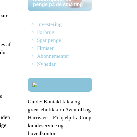
penge på de små ting
 bare
Investering
Forbrug
Spar penge
res af
Firmaer
 du
Abonnementer
Nyheder
s
Guide: Kontakt fakta og
grænsebutikker i Aventoft og
suden
Harrislee – Få hjælp fra Coop
ige
kundeservice og
hovedkontor