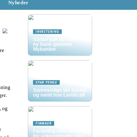
Nyheder
INVESTERING
Sådan kan du finde en
ny bank gennem
Mybanker
re
SPAR PENGE
sning
Sammenlign lån hurtigt
ger.
og nemt hos Lendo.dk
, og
FIRMAER
r
Factoring som løsning
for virksomheder med