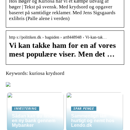
Hos Bøger og Kuriosa har vi et kæmpe udvalg af
bøger | Tekst på svensk. Med krydsord og opgaver
baseret på samtidige reklamer. Med Jens Sigsgaards
exlibris (Palle alene i verden)
http s://politiken.dk › bagsiden › art8448948 › Vi-kan-tak…
Vi kan takke ham for en af vores
mest populære viser. Men det …
Keywords: kuriosa krydsord
INVESTERING
SPAR PENGE
Sådan kan du finde
Sammenlign lån
en ny bank gennem
hurtigt og nemt hos
Mybanker
Lendo.dk