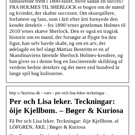
fantaserede frem i 1800-­tallet, blive sådan en succes?
FRA HOLMES TIL SHERLOCK er bogen om de mænd
og kvinder, der skabte succesen. Om skuespillere,
forfattere og fans, som i årti efter årti fornyede den
kendte detektiv – fra 1890’ernes gentleman Holmes til
2010’ernes skæve Sherlock. Den er også en tragisk
historie om en mand, der forsøgte at flygte fra den
figur, han selv havde skabt, og om en arv, der
ødelagde en hel slægt.Mattias Boström er en af
Skandinaviens førende ­Sherlock Holmes-kendere, og
han giver os i denne bog en fascinerende skildring af
verdens bedste detektiv og det mere end hundred år
lange spil bag kulisserne.
http s://kuriosa.dk › vare › per-och-lisa-leker-teckningar…
Per och Lisa leker. Teckningar:
ôije Kjellbom. – Bøger & Kuriosa
Få Per och Lisa leker. Teckningar: ôije Kjellbom. af
LÖFGREN, ÅKE. | Bøger & Kuriosa