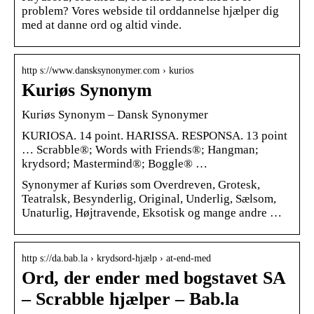
problem? Vores webside til orddannelse hjælper dig
med at danne ord og altid vinde.
http s://www.dansksynonymer.com › kurios
Kuriøs Synonym
Kuriøs Synonym – Dansk Synonymer
KURIOSA. 14 point. HARISSA. RESPONSA. 13 point
… Scrabble®; Words with Friends®; Hangman;
krydsord; Mastermind®; Boggle® …
Synonymer af Kuriøs som Overdreven, Grotesk,
Teatralsk, Besynderlig, Original, Underlig, Sælsom,
Unaturlig, Højtravende, Eksotisk og mange andre …
http s://da.bab.la › krydsord-hjælp › at-end-med
Ord, der ender med bogstavet SA
– Scrabble hjælper – Bab.la