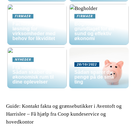
FIRMAER
FIRMAER
Factoring som
Bogholder:
løsning for
grundlaget for en
virksomheder med
sund og effektiv
behov for likviditet
økonomi
NYHEDER
28/10/2022
Fra tanke til tur:
Sådan skaber du
Sådan sparer du
økonomisk rum til
penge på de små
dine oplevelser
ting
Guide: Kontakt fakta og grænsebutikker i Aventoft og
Harrislee – Få hjælp fra Coop kundeservice og
hovedkontor