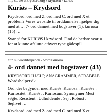
http s://www.krydsord.org › krydsord › kurios
Kuriøs – Krydsord
Krydsord, ord med Z, ord med C, ord med X et
problem? Vores webside til orddannelse hjælper dig
med at … 7- ord dannet med bogstaver (1). kuriosa
(15) …
Svar ✅ for KURIØS i krydsord. Find de bedste svar ⭐
for at kunne afslutte ethvert type gådespil
http s://wordshelper.dk › word=kuriosa
4- ord dannet med bogstaver (43)
KRYDSORD HJÆLP, ANAGRAMMER, SCRABBLE –
Wordshelper.dk
Ord, der begynder med Kuriøs. Kuriosa , Kuriøse ,
Kuriositet , Kuriøst , Kuriosum. Synonymer Mest
søgte. Resistent , Udholdende , Sej , Robust ,
Sejlivet …
Krydsord, ord med Z, ord med C, ord med X et