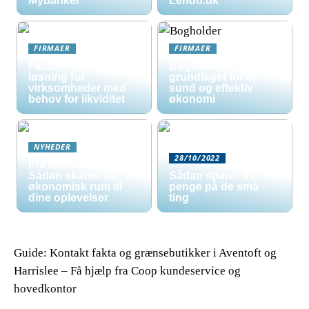
Mybanker
Lendo.dk
FIRMAER
FIRMAER
Factoring som
Bogholder:
løsning for
grundlaget for en
virksomheder med
sund og effektiv
behov for likviditet
økonomi
NYHEDER
28/10/2022
Fra tanke til tur:
Sådan skaber du
Sådan sparer du
økonomisk rum til
penge på de små
dine oplevelser
ting
Guide: Kontakt fakta og grænsebutikker i Aventoft og
Harrislee – Få hjælp fra Coop kundeservice og
hovedkontor