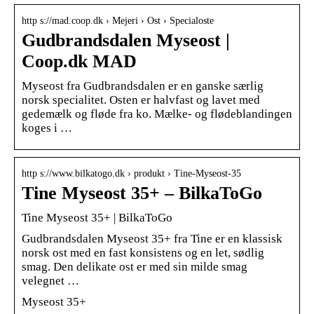
http s://mad.coop.dk › Mejeri › Ost › Specialoste
Gudbrandsdalen Myseost |
Coop.dk MAD
Myseost fra Gudbrandsdalen er en ganske særlig
norsk specialitet. Osten er halvfast og lavet med
gedemælk og fløde fra ko. Mælke- og flødeblandingen
koges i …
http s://www.bilkatogo.dk › produkt › Tine-Myseost-35
Tine Myseost 35+ – BilkaToGo
Tine Myseost 35+ | BilkaToGo
Gudbrandsdalen Myseost 35+ fra Tine er en klassisk
norsk ost med en fast konsistens og en let, sødlig
smag. Den delikate ost er med sin milde smag
velegnet …
Myseost 35+