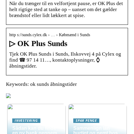
Når du trænger til en velfortjent pause, er OK Plus det
helt rigtige sted at tanke op – uanset om det gælder
brændstof eller lidt lækkert at spise.
http s://sunds.cylex.dk › … › Købmænd i Sunds
▷ OK Plus Sunds
Tjek OK Plus Sunds i Sunds, Ilskovvej 4 på Cylex og
find ☎ 97 14 11…, kontaktoplysninger, ⌚
åbningstider.
Keywords: ok sunds åbningstider
INVESTERING
SPAR PENGE
Sådan kan du finde
Sammenlign lån
en ny bank gennem
hurtigt og nemt hos