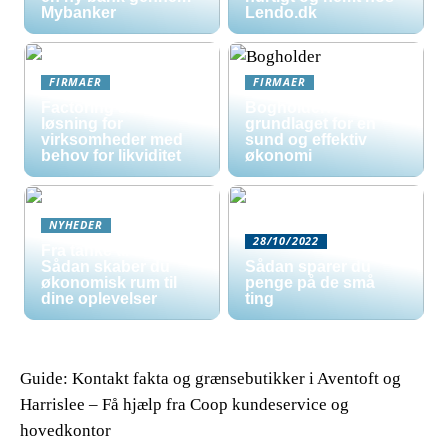
Mybanker
Lendo.dk
FIRMAER
FIRMAER
Factoring som
Bogholder:
løsning for
grundlaget for en
virksomheder med
sund og effektiv
behov for likviditet
økonomi
NYHEDER
28/10/2022
Fra tanke til tur:
Sådan skaber du
Sådan sparer du
økonomisk rum til
penge på de små
dine oplevelser
ting
Guide: Kontakt fakta og grænsebutikker i Aventoft og
Harrislee – Få hjælp fra Coop kundeservice og
hovedkontor