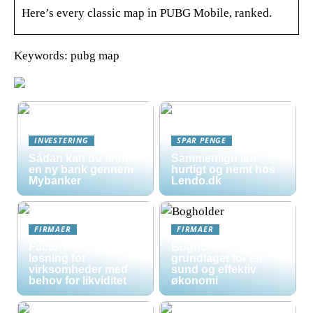
Here’s every classic map in PUBG Mobile, ranked.
Keywords: pubg map
INVESTERING
SPAR PENGE
Sådan kan du finde
Sammenlign lån
en ny bank gennem
hurtigt og nemt hos
Mybanker
Lendo.dk
FIRMAER
FIRMAER
Factoring som
Bogholder:
løsning for
grundlaget for en
virksomheder med
sund og effektiv
behov for likviditet
økonomi