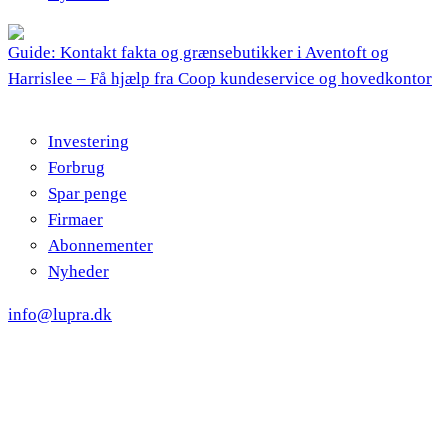
Guide: Kontakt fakta og grænsebutikker i Aventoft og
Harrislee – Få hjælp fra Coop kundeservice og hovedkontor
Investering
Forbrug
Spar penge
Firmaer
Abonnementer
Nyheder
info@lupra.dk