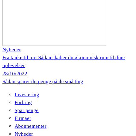
Nyheder
Fra tanke til tur: Sådan skaber du økonomisk rum til dine
oplevelser
28/10/2022
Sådan sparer du penge på de små ting
Investering
Forbrug
Spar penge
Firmaer
Abonnementer
Nyheder