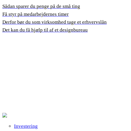
Sådan sparer du penge på de små ting
Få styr på medarbejdernes timer
Derfor bør du som virksomhed tage et erhvervslån
Det kan du få hjælp til af et designbureau
Investering