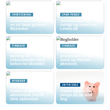
INVESTERING
SPAR PENGE
Sådan kan du finde
Sammenlign lån
en ny bank gennem
hurtigt og nemt hos
Mybanker
Lendo.dk
FIRMAER
FIRMAER
Factoring som
Bogholder:
løsning for
grundlaget for en
virksomheder med
sund og effektiv
behov for likviditet
økonomi
NYHEDER
28/10/2022
Fra tanke til tur:
Sådan skaber du
Sådan sparer du
økonomisk rum til
penge på de små
dine oplevelser
ting