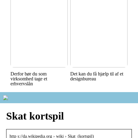
Derfor bør du som
Det kan du få hjælp til af et
virksomhed tage et
designbureau
erhvervslån
Skat kortspil
http s://da.wikipedia.org › wiki › Skat_(kortspil)